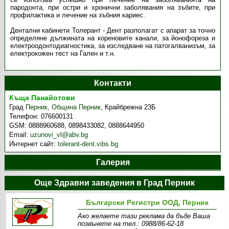
пародонта, при остри и хронични заболявания на зъбите, при
профилактика и лечение на зъбния кариес.
Дентални кабинети Толерант - Дент разполагат с апарат за точно
определяне дължината на кореновите канали, за йонофореза и
електроодонтодиагностика, за изследване на патогалванизъм, за
електрокожен тест на Гален и т.н.
Контакти
Къща Панайотови
Град
Перник
,
Община Перник
,
Крайбрежна 23Б
Телефон:
076600131
GSM:
0888960688, 0898433082, 0888644950
Email:
uzunovi_vl@abv.bg
Интернет сайт:
tolerant-dent.vibs.bg
Галерия
Още Здравни заведения в Град Перник
Български Регистри ООД, Перник
Ако желаете тази реклама да бъде Ваша
позвънете на тел.: 0988/86-62-18