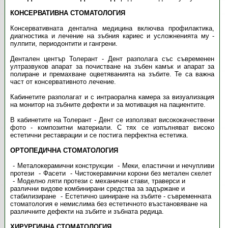
КОНСЕРВАТИВНА СТОМАТОЛОГИЯ
Консервативната дентална медицина включва профилактика,
диагностика и лечение на зъбния кариес и усложненията му -
пулпити, периодонтити и гангрени.
Дентален център Толерант - Дент разполага със съвременен
ултразвуков апарат за почистване на зъбен камък и апарат за
полиране и премахване оцветяванията на зъбите. Те са важна
част от консервативното лечение.
Кабинетите разполагат и с интраорална камера за визуализация
на монитор на зъбните дефекти и за мотивация на пациентите.
В кабинетите на Толерант - Дент се използват висококачествени
фото - композитни материали. С тях се изпълняват високо
естетични реставрации и се постига перфектна естетика.
ОРТОПЕДИЧНА СТОМАТОЛОГИЯ
Металокерамични конструкции
Меки, еластични и нечупливи
протези
Фасети
Чистокерамични корони без метален скелет
Моделно ляти протези с механични стави, траверси и
различни видове комбинирани средства за задържане и
стабилизиране
Естетично шиниране на зъбите - съвременната
стоматология е немислима без естетичното възстановяване на
различните дефекти на зъбите и зъбната редица.
ХИРУРГИЧНА СТОМАТОЛОГИЯ