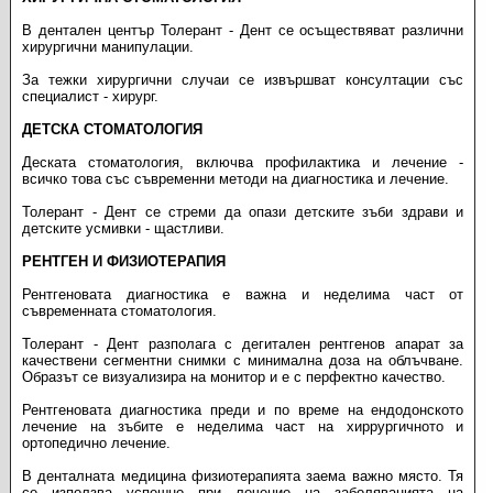
В дентален център Толерант - Дент се осъществяват различни
хирургични манипулации.
За тежки хирургични случаи се извършват консултации със
специалист - хирург.
ДЕТСКА СТОМАТОЛОГИЯ
Деската стоматология, включва профилактика и лечение -
всичко това със съвременни методи на диагностика и лечение.
Толерант - Дент се стреми да опази детските зъби здрави и
детските усмивки - щастливи.
РЕНТГЕН И ФИЗИОТЕРАПИЯ
Рентгеновата диагностика е важна и неделима част от
съвременната стоматология.
Толерант - Дент разполага с дегитален рентгенов апарат за
качествени сегментни снимки с минимална доза на облъчване.
Образът се визуализира на монитор и е с перфектно качество.
Рентгеновата диагностика преди и по време на ендодонското
лечение на зъбите е неделима част на хиррургичното и
ортопедично лечение.
В денталната медицина физиотерапията заема важно място. Тя
се използва успешно при лечение на заболяванията на