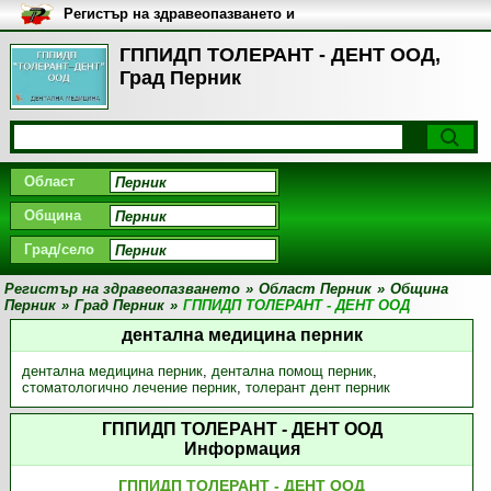
Регистър на здравеопазването и
медицинските заведения в
България
ГППИДП ТОЛЕРАНТ - ДЕНТ ООД,
Град Перник
Област
Община
Град/село
Регистър на здравеопазването
»
Област Перник
»
Община
Перник
»
Град Перник
»
ГППИДП ТОЛЕРАНТ - ДЕНТ ООД
дентална медицина перник
дентална медицина перник
,
дентална помощ перник
,
стоматологично лечение перник
,
толерант дент перник
ГППИДП ТОЛЕРАНТ - ДЕНТ ООД
Информация
ГППИДП ТОЛЕРАНТ - ДЕНТ ООД