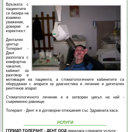
Връзката с
пациентите
се базира на
взаимно
уважение,
доверие и
коректност.
Дентален
център
Толерант -
Дент
разполага с
комфортна
чакалня,
кабинет за
разговор и
мотивация на пациента, а стоматологичните кабинетите са
оборудвани с апарати за диагностика и лечение и дигитален
рентгенов апарат.
Стоматологичното лечение е в затворен цикъл на най -
съвременно равнище.
Толерант - Дент е в договорни отношения със Здравната каса.
УСЛУГИ
ГППИДП ТОЛЕРАНТ - ДЕНТ ООД
предлага следните услуги :