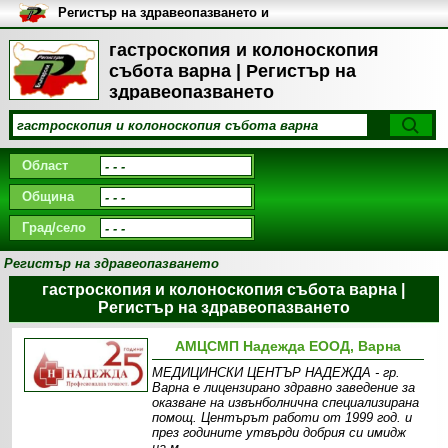
Регистър на здравеопазването и
медицинските заведения в
България
гастроскопия и колоноскопия
събота варна | Регистър на
здравеопазването
Област
Община
Град/село
Регистър на здравеопазването
гастроскопия и колоноскопия събота варна |
Регистър на здравеопазването
АМЦСМП Надежда ЕООД, Варна
МEДИЦИНСКИ ЦЕНТЪР НАДЕЖДА - гр.
Варна е лицензирано здравно заведение за
оказване на извънболнична специализирана
помощ. Центърът работи от 1999 год. и
през годините утвърди добрия си имидж
на м