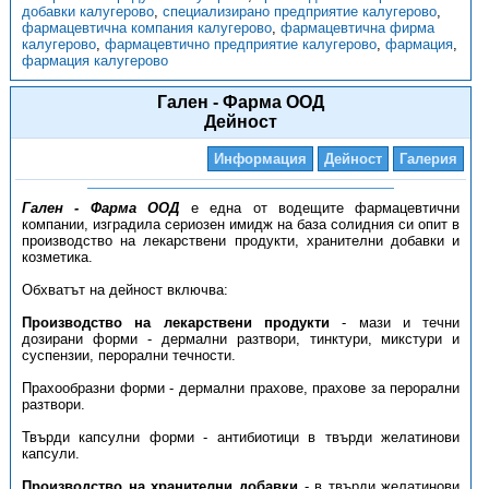
добавки калугерово
,
специализирано предприятие калугерово
,
фармацевтична компания калугерово
,
фармацевтична фирма
калугерово
,
фармацевтично предприятие калугерово
,
фармация
,
фармация калугерово
Гален - Фарма ООД
Дейност
Информация
Дейност
Галерия
Гален - Фарма ООД
е една от водещите фармацевтични
компании, изградила сериозен имидж на база солидния си опит в
производство на лекарствени продукти, хранителни добавки и
козметика.
Обхватът на дейност включва:
Производство на лекарствени продукти
- мази и течни
дозирани форми - дермални разтвори, тинктури, микстури и
суспензии, перорални течности.
Прахообразни форми - дермални прахове, прахове за перорални
разтвори.
Твърди капсулни форми - антибиотици в твърди желатинови
капсули.
Производство на хранителни добавки
- в твърди желатинови