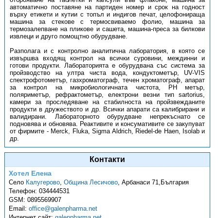
автоматично поставяне на партиден номер и срок на годност
върху етикети и кутии с топъл и индигов печат, целофонираща
машина за стекове с термосвиваемо фолио, машина за
термозалепване на пликове и сашета, машина-преса за билкови
извлеци и друго помощтно обурудване.
Разполага и с контролно аналитична лаборатория, в която се
извършва входящ контрол на всички суровини, междинни и
готови продукти. Лабораторията е обурудвана със система за
пройзводство на ултра чиста вода, кондуктометър, UV-VIS
спектрофотометър, газхроматограф, течен хроматограф, апарат
за контрол на микробиологичната чистота, PH метър,
поляриметър, рефрактометър, електрони везни тип sartorius,
камери за проследяване на стабилноста на пройзвежданите
продукти в дружеството и др. Всички апарати са калибрирани и
валидирани. Лабораторното обурудване непрекъснато се
подновява и обновява. Реактивите и консумативите се закупуват
от фирмите - Merck, Fluka, Sigma Aldrich, Riedel-de Haen, Isolab и
др.
Контакти
Хотел Елена
Село
Калугерово
,
Община Лесичово
,
Aрбанаси 71,България
Телефон:
034444531
GSM:
0895569907
Email:
office@galenpharma.net
Интернет сайт:
galenpharma.net