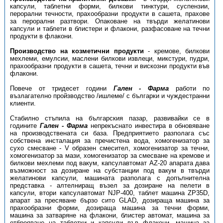
капсули, таблетни форми, билкови тинктури, суспензии,
перорални течности, прахообразни продукти в сашета, прахове
за перорални разтвори. Опаковане на твърди желатинови
капсули и таблети в блистери и флакони, разфасоване на течни
продукти в флакони.
Производство на козметични продукти
- кремове, билкови
мехлеми, емулсии, маслени билкови извлеци, микстури, пудри,
прахообразни продукти в сашета, течни и вискозни продукти във
флакони.
Повече от тридесет години
Гален - Фарма
работи по
възлагателно пройзводство /ишлеме/ с българки и чуждестранни
клиенти.
Стабилно стъпила на българския пазар, развивайки се в
годините
Гален - Фарма
непрекъснато инвестира в обновяване
на производствената си база. Предприятието разполага със
собствена инсталация за пречистена вода, хомогенизатор за
сухо смесване - V образен смесител, хомогенизатор за течни,
хомогенизатор за мази, хомогенизатор за смесване на кремове и
билкови мехлеми под вакум, капсулавтомат AZ-20 апарата дава
възможност за дозиране на субстанции под вакум в твърди
желатинови капсули, машината разполага с допълнителна
представка - алтелниращ възел за дозиране на пелети в
капсули, втори капсулавтомат NJP-400, таблет машина ZP35D,
апарат за пресяване бързо сито GLAD, дозираща машина за
прахообразни форми, дозираща машина за течни форми,
машина за затваряне на флакони, блистер автомат, машина за
отброяване на таблетки и капсули във флакони, машина за