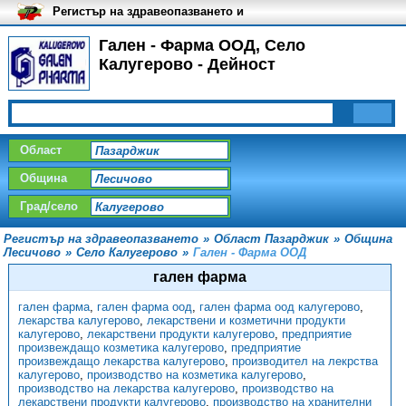
Регистър на здравеопазването и
медицинските заведения в
България
Гален - Фарма ООД, Село
Калугерово - Дейност
Област
Община
Град/село
Регистър на здравеопазването
»
Област Пазарджик
»
Община
Лесичово
»
Село Калугерово
»
Гален - Фарма ООД
гален фарма
гален фарма
,
гален фарма оод
,
гален фарма оод калугерово
,
лекарства калугерово
,
лекарствени и козметични продукти
калугерово
,
лекарствени продукти калугерово
,
предприятие
произвеждащо козметика калугерово
,
предприятие
произвеждащо лекарства калугерово
,
производител на лекрства
калугерово
,
производство на козметика калугерово
,
производство на лекарства калугерово
,
производство на
лекарствени продукти калугерово
,
производство на хранителни