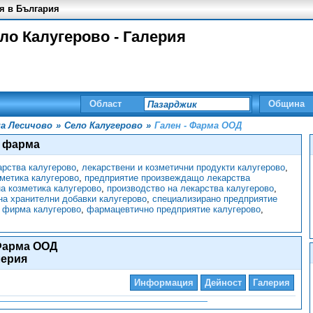
я в България
ло Калугерово - Галерия
Област
Община
а Лесичово
»
Село Калугерово
»
Гален - Фарма ООД
н фарма
арства калугерово
,
лекарствени и козметични продукти калугерово
,
метика калугерово
,
предприятие произвеждащо лекарства
а козметика калугерово
,
производство на лекарства калугерово
,
на хранителни добавки калугерово
,
специализирано предприятие
 фирма калугерово
,
фармацевтично предприятие калугерово
,
 Фарма ООД
лерия
Информация
Дейност
Галерия