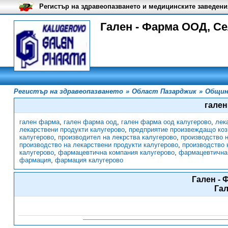
Регистър на здравеопазването и медицинските заведени
Гален - Фарма ООД, Се
Регистър на здравеопазването
»
Област Пазарджик
»
Общин
гале
гален фарма
,
гален фарма оод
,
гален фарма оод калугерово
,
лек
лекарствени продукти калугерово
,
предприятие произвеждащо коз
калугерово
,
производител на лекрства калугерово
,
производство н
производство на лекарствени продукти калугерово
,
производство 
калугерово
,
фармацевтична компания калугерово
,
фармацевтична
фармация
,
фармация калугерово
Гален -
Га