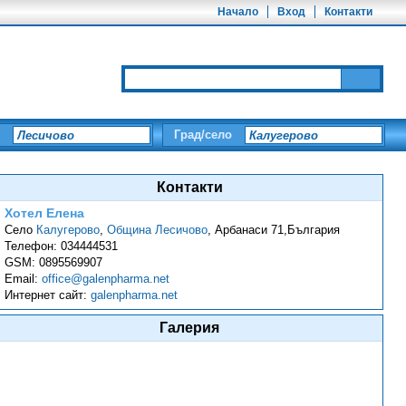
Начало
Вход
Контакти
Град/село
Контакти
Хотел Елена
Село
Калугерово
,
Община Лесичово
,
Aрбанаси 71,България
Телефон:
034444531
GSM:
0895569907
Email:
office@galenpharma.net
Интернет сайт:
galenpharma.net
Галерия