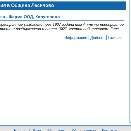
ния в Община Лесичово
ен - Фарма ООД, Калугерово
редприятие създадено през 1987 година към Аптечно предприятие
ятието е раздържавено и става 100% частна собственост. Гале
Информация
Дейност
Галерия
Начало
Вход
Абонамент
Общи условия
Контакти