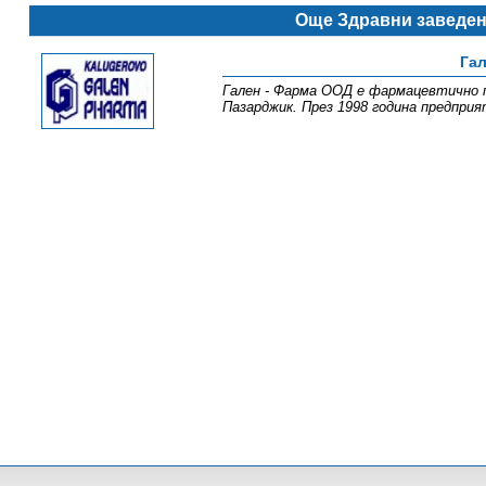
Още Здравни заведе
Гал
Гален - Фарма ООД е фармацевтично п
Пазарджик. През 1998 година предпри