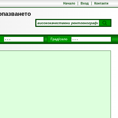
Начало
Вход
Контакти
опазването
Град/село