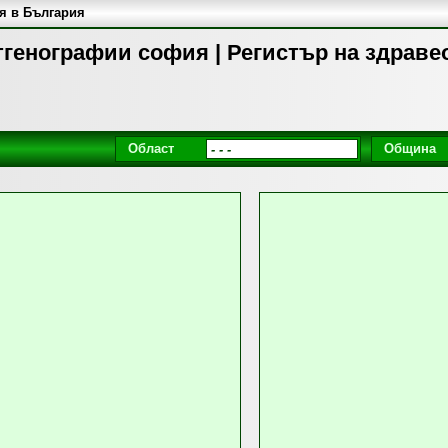
я в България
тгенографии софия | Регистър на здраве
Област
Община