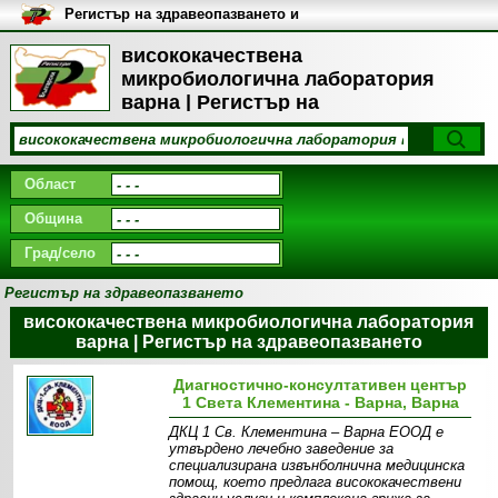
Регистър на здравеопазването и
медицинските заведения в
България
висококачествена
микробиологична лаборатория
варна | Регистър на
здравеопазването
Област
Община
Град/село
Регистър на здравеопазването
висококачествена микробиологична лаборатория
варна | Регистър на здравеопазването
Диагностично-консултативен център
1 Света Клементина - Варна, Варна
ДКЦ 1 Св. Клементина – Варна ЕООД е
утвърдено лечебно заведение за
специализирана извънболнична медицинска
помощ, което предлага висококачествени