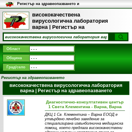
Регистър на здравеопазването и
медицинските заведения в
България
висококачествена
вирусологична лаборатория
варна | Регистър на
здравеопазването
Област
Община
Град/село
Регистър на здравеопазването
висококачествена вирусологична лаборатория
варна | Регистър на здравеопазването
Диагностично-консултативен център
1 Света Клементина - Варна, Варна
ДКЦ 1 Св. Клементина – Варна ЕООД е
утвърдено лечебно заведение за
специализирана извънболнична медицинска
помощ, което предлага висококачествени