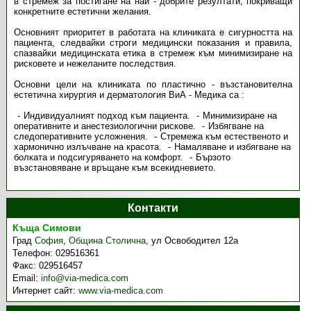
в стремеж за постигане на най - добрите резултати, покриващи
конкретните естетични желания.
Основният приоритет в работата на клиниката е сигурността на
пациента, следвайки строги медицински показания и правила,
спазвайки медицинската етика в стремеж към минимизиране на
рисковете и нежеланите последствия.
Основни цели на клиниката по пластично - възстановителна
естетична хирургия и дерматология ВиА - Медика са :
Индивидуалният подход към пациента.
Минимизиране на
оперативните и анестезиологични рискове.
Избягване на
следоперативните усложнения.
Стремежа към естественото и
хармонично излъчване на красота.
Намаляване и избягване на
болката и подсигуряването на комфорт.
Бързото
възстановяване и връщане към всекидневието.
Контакти
Къща Симови
Град
София
,
Община Столична
,
ул Освободител 12а
Телефон:
029516361
Факс:
029516457
Email:
info@via-medica.com
Интернет сайт:
www.via-medica.com