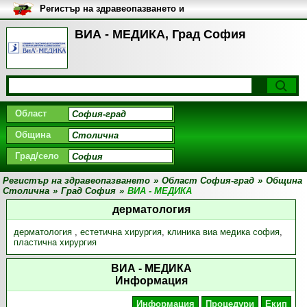
Регистър на здравеопазването и
медицинските заведения в
България
ВИА - МЕДИКА, Град София
Област
Община
Град/село
Регистър на здравеопазването
»
Област София-град
»
Община
Столична
»
Град София
»
ВИА - МЕДИКА
дерматология
дерматология
,
естетична хирургия
,
клиника виа медика софия
,
пластична хирургия
ВИА - МЕДИКА
Информация
Информация
Процедури
Екип