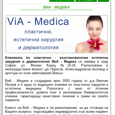
ВИА - МЕДИКА
Клиниката по пластично - възстановителна естетична
хирургия и дерматология ВиА - Медика
се намира в град
София, ул. Феликс Каниц №14-16. Разположена в
непосредствена близост до Пирогов, Александровска болница и
центъра по очни заболявания Вижън.
ВиА - Медика е създадена през 2003 година от д-р Виолин
Петров и е една от водещите клиники по пластична хирургия и
естетична медицина. Разполага с екип от отлични
професионалисти, добили опит в реномирани Университетски
клиники, гарантиращи качествено лечение и грижи на своите
пациенти.
Екипът на ВиА - Медика е на разположение, за да отговори на
Вашите въпроси, подхождайки индивидуално към всеки пациент