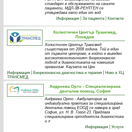
стандарт в обслужването на своите
пациенти, МДЛ-3В-РЕНТГЕН се
утвърждава като един от вод
Информация
За пациента
Контакти
Холистичен Център Трансмед,
Пловдив
Холистичен Център Трансмед
съществува от 2008 година. Той е един
от първите центрове, в който е въведен
високотехнологичният биорезонансен
подход в диагностиката на човешкия
организъм. Каузата на Цен
Информация
Биорезонансна диагностика и терапия
Ново в ХЦ
ТРАНСМЕД
Андреева Орто - Специализирана
дентална помощ, София
Андреева Орто - Амбулатория за
индивидуална практика за специализирана
дентална помощ ЕООД се намира в град
София, ул. Н. В. Гогол 23. Предлага
специализирана ортодонтска диагностика
и л
Информация
Услуги