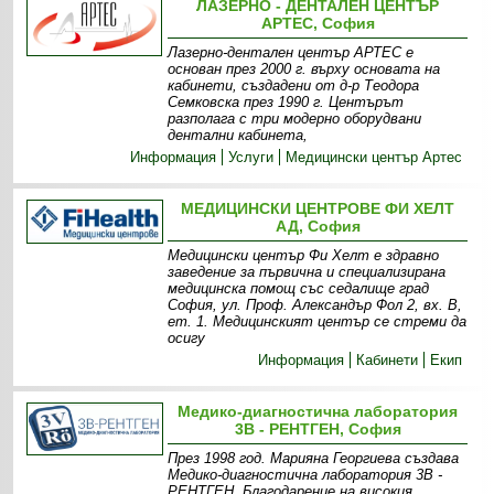
ЛАЗЕРНО - ДЕНТАЛЕН ЦЕНТЪР
АРТЕС, София
Лазерно-дентален център АРТЕС е
основан през 2000 г. върху основата на
кабинети, създадени от д-р Теодора
Семковска през 1990 г. Центърът
разполага с три модерно оборудвани
дентални кабинета,
Информация
Услуги
Медицински център Артес
МЕДИЦИНСКИ ЦЕНТРОВЕ ФИ ХЕЛТ
АД, София
Медицински център Фи Хелт е здравно
заведение за първична и специализирана
медицинска помощ със седалище град
София, ул. Проф. Александър Фол 2, вх. В,
ет. 1. Медицинският център се стреми да
осигу
Информация
Кабинети
Екип
Медико-диагностична лаборатория
3В - РЕНТГЕН, София
През 1998 год. Марияна Георгиева създава
Медико-диагностична лаборатория 3В -
РЕНТГЕН. Благодарение на високия