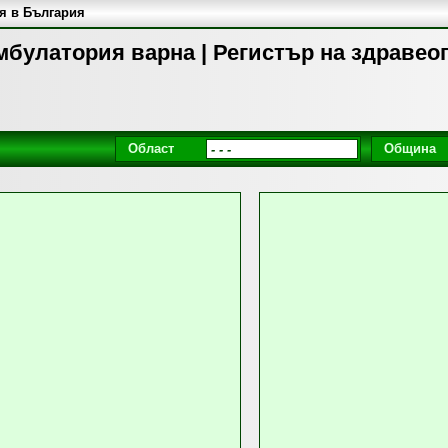
я в България
мбулатория варна | Регистър на здравео
Област
Община