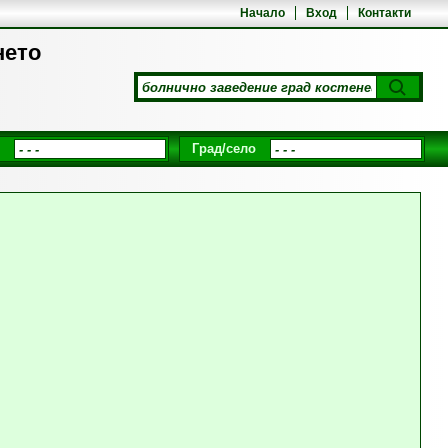
Начало
Вход
Контакти
нето
Град/село