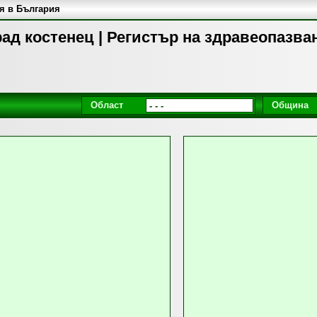
я в България
ад костенец | Регистър на здравеопазва
Област
Община