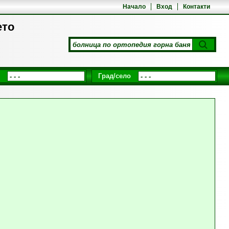
Начало
Вход
Контакти
ето
Град/село