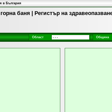
я в България
горна баня | Регистър на здравеопазван
Област
Община