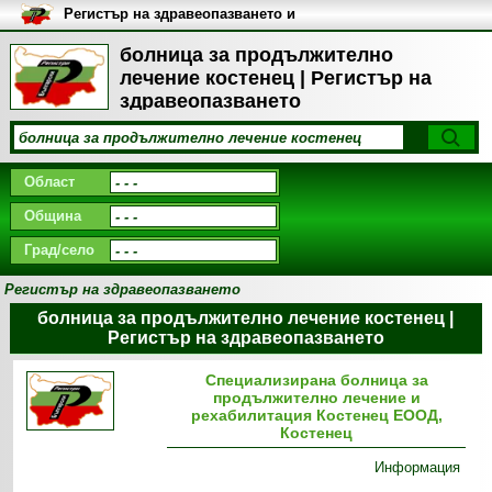
Регистър на здравеопазването и
медицинските заведения в
България
болница за продължително
лечение костенец | Регистър на
здравеопазването
Област
Община
Град/село
Регистър на здравеопазването
болница за продължително лечение костенец |
Регистър на здравеопазването
Специализирана болница за
продължително лечение и
рехабилитация Костенец ЕООД,
Костенец
Информация