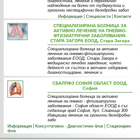
диагностика, лечение и периодично
наблюдение на болни от туберкулоза и
хронични неспецифични белодробни забол
Информация
Специалисти
Контакти
СПЕЦИАЛИЗИРАНА БОЛНИЦА ЗА
АКТИВНО ЛЕЧЕНИЕ НА ПНЕВМО-
ФТИЗИАТРИЧНИ ЗАБОЛЯВАНИЯ-
СТАРА ЗАГОРА ЕООД, Стара Загора
Специализирана болница за активно
лечение на пневмо-фтизиатрични
заболявания ЕООД, Стара Загора е
медицинско лечебно заведение, чиято
дейност се състои в активно издирване,
диагностициране, лечение и
Информация
Работа с НЗОК
Структура
СБАЛПФЗ СОФИЯ ОБЛАСТ ЕООД,
София
Специализирана болница за активно
лечение на пневно - фтизиатрични
заболявания - София област ЕООД е със
седалище град София, бул. Сливница 309.
Извършва лечение на хронични белодробни
забо
Информация
Консултативно - Диагностичен блок
Стационарен
блок