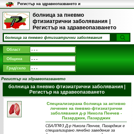
Регистър на здравеопазването и
медицинските заведения в
България
болница за пневмо
фтизиатрични заболявания |
Регистър на здравеопазването
Област
Община
Град/село
Регистър на здравеопазването
болница за пневмо фтизиатрични заболявания |
Регистър на здравеопазването
Специализирана болница за активно
лечение на пневмо-фтизиатрични
заболявания д-р Никола Пенчев -
Пазарджик, Пазарджик
СБАЛПФЗ Д-р Никола Пенчев, Пазарджик е
специализирано лечебно заведение за