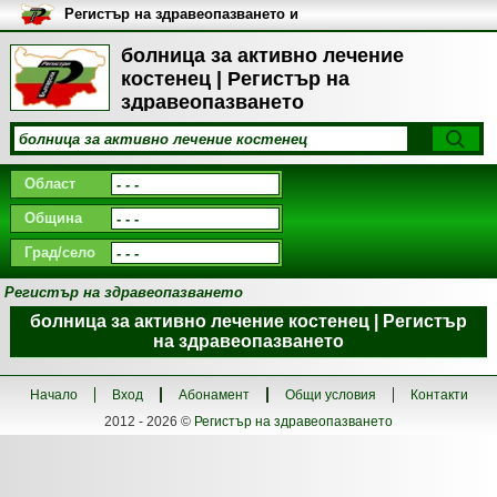
Регистър на здравеопазването и
медицинските заведения в
България
болница за активно лечение
костенец | Регистър на
здравеопазването
Област
Община
Град/село
Регистър на здравеопазването
болница за активно лечение костенец | Регистър
на здравеопазването
Начало
Вход
Абонамент
Общи условия
Контакти
2012 - 2026 ©
Регистър на здравеопазването