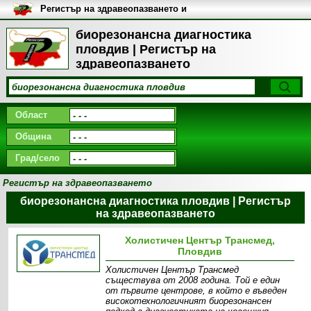
Регистър на здравеопазването и
медицинските заведения в
България
биорезонансна диагностика
пловдив | Регистър на
здравеопазването
Област
Община
Град/село
Регистър на здравеопазването
биорезонансна диагностика пловдив | Регистър
на здравеопазването
Холистичен Център Трансмед,
Пловдив
Холистичен Център Трансмед
съществува от 2008 година. Той е един
от първите центрове, в който е въведен
високотехнологичният биорезонансен