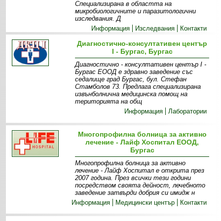
Специализирана в областта на
микробиологичните и паразитологични
изследвания. Д
Информация
Изследвания
Контакти
Диагностично-консултативен център
I - Бургас, Бургас
Диагностично - консултативен център І -
Бургас ЕООД е здравно заведение със
седалище град Бургас, бул. Стефан
Стамболов 73. Предлага специализирана
извънболнична медицинска помощ на
територията на общ
Информация
Лаборатории
Многопрофилна болница за активно
лечение - Лайф Хоспитал ЕООД,
Бургас
Многопрофилна болница за активно
лечение - Лайф Хоспитал е открита през
2007 година. През всички тези години
посредством своята дейност, лечебното
заведение затвърди добрия си имидж н
Информация
Медицински център
Контакти