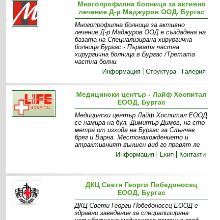
Многопрофилна болница за активно
лечение Д-р Маджуров ООД, Бургас
Многопрофилна болница за активно
лечение Д-р Маджуров ООД е създадена на
базата на Специализирана хирургична
болница Бургас - Първата частна
хирургична болница в Бургас /Третата
частна болни
Информация
Структура
Галерия
Медицински център - Лайф Хоспитал
ЕООД, Бургас
Медицински център Лайф Хоспитал ЕООД
се намира на бул. Димитър Димов, на сто
метра от изхода на Бургас за Слънчев
бряг и Варна. Местонахождението и
атрактивният външен вид го правят ле
Информация
Екип
Контакти
ДКЦ Свети Георги Победоносец
ЕООД, Бургас
ДКЦ Свети Георги Победоносец ЕООД е
здравно заведение за специализирана