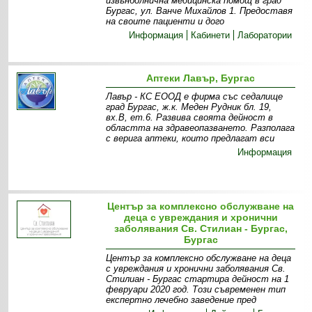
извънболнична медицинска помощ в град
Бургас, ул. Ванче Михайлов 1. Предоставя
на своите пациенти и дого
Информация
Кабинети
Лаборатории
Аптеки Лавър, Бургас
Лавър - КС ЕООД е фирма със седалище
град Бургас, ж.к. Меден Рудник бл. 19,
вх.В, ет.6. Развива своята дейност в
областта на здравеопазването. Разполага
с верига аптеки, които предлагат вси
Информация
Център за комплексно обслужване на
деца с увреждания и хронични
заболявания Св. Стилиан - Бургас,
Бургас
Център за комплексно обслужване на деца
с увреждания и хронични заболявания Св.
Стилиан - Бургас стартира дейност на 1
февруари 2020 год. Този съвременен тип
експертно лечебно заведение пред