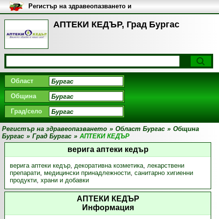
Регистър на здравеопазването и
медицинските заведения в
България
АПТЕКИ КЕДЪР, Град Бургас
Област
Община
Град/село
Регистър на здравеопазването
»
Област Бургас
»
Община
Бургас
»
Град Бургас
»
АПТЕКИ КЕДЪР
верига аптеки кедър
верига аптеки кедър
,
декоративна козметика
,
лекарствени
препарати
,
медицински принадлежности
,
санитарно хигиенни
продукти
,
храни и добавки
АПТЕКИ КЕДЪР
Информация