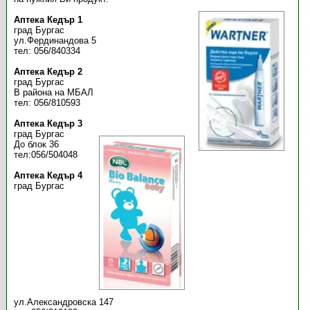
Аптека Кедър 1
град Бургас
ул.Фердинандова 5
тел: 056/840334
Аптека Кедър 2
град Бургас
В района на МБАЛ
тел: 056/810593
Аптека Кедър 3
град Бургас
До блок 36
тел:056/504048
Аптека Кедър 4
град Бургас
ул.Александровска 147