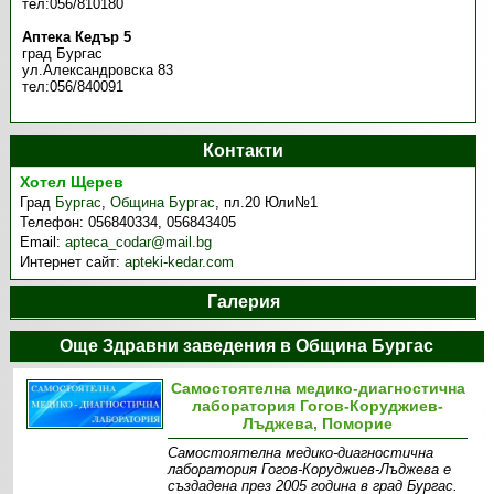
тел:056/810180
Аптека Кедър 5
град Бургас
ул.Александровска 83
тел:056/840091
Контакти
Хотел Щерев
Град
Бургас
,
Община Бургас
,
пл.20 Юли№1
Телефон:
056840334, 056843405
Email:
apteca_codar@mail.bg
Интернет сайт:
apteki-kedar.com
Галерия
Още Здравни заведения в Община Бургас
Самостоятелна медико-диагностична
лаборатория Гогов-Коруджиев-
Лъджева, Поморие
Самостоятелна медико-диагностична
лаборатория Гогов-Коруджиев-Лъджева е
създадена през 2005 година в град Бургас.