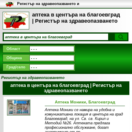
Регистър на здравеопазването и
медицинските заведения в
България
аптека в центъра на благоевград
| Регистър на здравеопазването
Област
Община
Град/село
Регистър на здравеопазването
аптека в центъра на благоевград | Регистър на
здравеопазването
Аптека Моники, Благоевград
Аптека Моники се намира на удобна и
комуникативна локация в центъра на град
Благоевград, на ул. Св. св. Кирил и
Методий №26. Аптеката предлага
професионално обслужване, богат
асортимент от пр