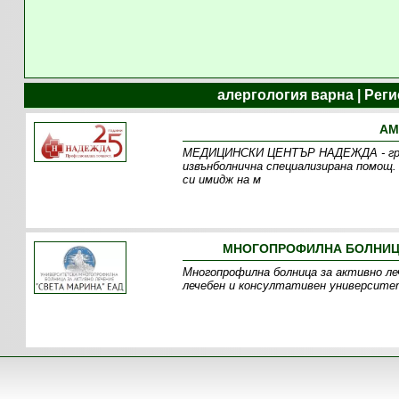
алергология варна | Рег
АМ
МEДИЦИНСКИ ЦЕНТЪР НАДЕЖДА - гр. Ва
извънболнична специализирана помощ.
си имидж на м
МНОГОПРОФИЛНА БОЛНИЦА
Многопрофилна болница за активно леч
лечебен и консултативен университет