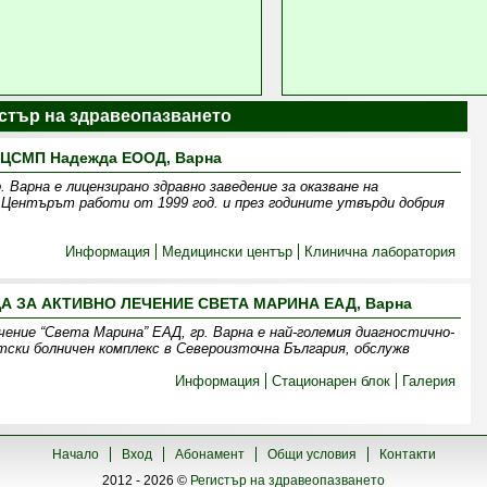
истър на здравеопазването
ЦСМП Надежда ЕООД, Варна
рна е лицензирано здравно заведение за оказване на
 Центърът работи от 1999 год. и през годините утвърди добрия
Информация
Медицински център
Клинична лаборатория
 ЗА АКТИВНО ЛЕЧЕНИЕ СВЕТА МАРИНА ЕАД, Варна
ение “Света Марина” ЕАД, гр. Варна е най-големия диагностично-
ски болничен комплекс в Североизточна България, обслужв
Информация
Стационарен блок
Галерия
Начало
Вход
Абонамент
Общи условия
Контакти
2012 - 2026 ©
Регистър на здравеопазването