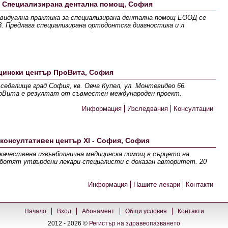
- Специализирана дентална помощ, София
ивидуална практика за специализирана дентална помощ ЕООД се
 23. Предлага специализирана ортодонтска диагностика и л
ински център ПроВита, София
седалище град София, кв. Овча Купел, ул. Монтевидео 66.
оВита e резултат от съвместен международен проект.
Информация
Изследвания
Консултации
 консултативен център XI - София, София
качествена извънболнична медицинска помощ в сърцето на
аботят утвърдени лекари-специалисти с доказан авторитет. 20
Информация
Нашите лекари
Контакти
Начало
Вход
Абонамент
Общи условия
Контакти
2012 - 2026 ©
Регистър на здравеопазването