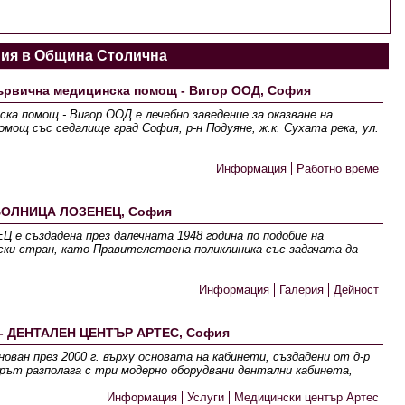
ния в Община Столична
първична медицинска помощ - Вигор ООД, София
ска помощ - Вигор ООД е лечебно заведение за оказване на
омощ със седалище град София, р-н Подуяне, ж.к. Сухата река, ул.
Информация
Работно време
БОЛНИЦА ЛОЗЕНЕЦ, София
създадена през далечната 1948 година по подобие на
ки стран, като Правителствена поликлиника със задачата да
Информация
Галерия
Дейност
- ДЕНТАЛЕН ЦЕНТЪР АРТЕС, София
ван през 2000 г. върху основата на кабинети, създадени от д-р
ърът разполага с три модерно оборудвани дентални кабинета,
Информация
Услуги
Медицински център Артес