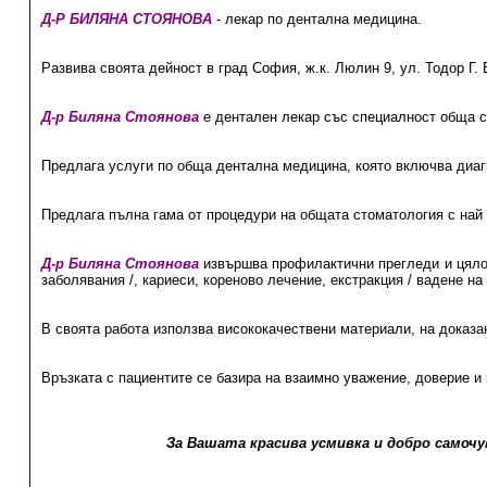
Д-Р БИЛЯНА СТОЯНОВА
- лекар по дентална медицина.
Развива своята дейност в град София, ж.к. Люлин 9, ул. Тодор Г. В
Д-р Биляна Стоянова
е дентален лекар със специалност обща с
Предлага услуги по обща дентална медицина, която включва диаг
Предлага пълна гама от процедури на общата стоматология с най 
Д-р Биляна Стоянова
извършва профилактични прегледи и цялос
заболявания /, кариеси, кореново лечение, екстракция / вадене на 
В своята работа използва висококачествени материали, на доказа
Връзката с пациентите се базира на взаимно уважение, доверие и 
За Вашата красива усмивка и добро самочу