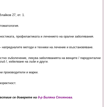
лайков 27, ет. 1.
томатология.
ностиката, профилактиката и лечението на орални заболявания.
- напредналите методи и техники на лечение и възстановяване.
тно зъболечение, лекува заболяванията на венците / пародонтални
зъб /, избелване на зъби и други.
ни производители и марки.
коректност.
вствие се доверете на
д-р Биляна Стоянова
.