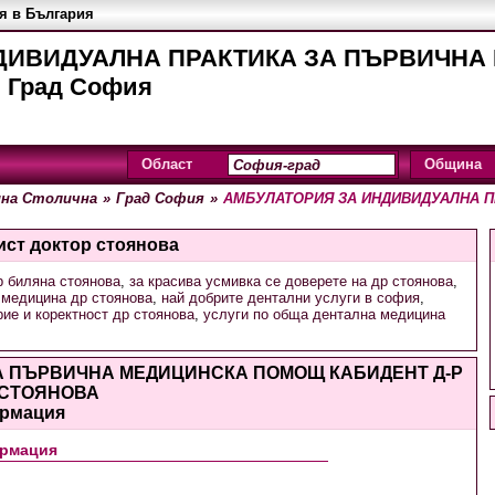
я в България
ДИВИДУАЛНА ПРАКТИКА ЗА ПЪРВИЧНА
 Град София
Област
Община
на Столична
»
Град София
»
АМБУЛАТОРИЯ ЗА ИНДИВИДУАЛНА П
ист доктор стоянова
р биляна стоянова
,
за красива усмивка се доверете на др стоянова
,
 медицина др стоянова
,
най добрите дентални услуги в софия
,
ие и коректност др стоянова
,
услуги по обща дентална медицина
А ПЪРВИЧНА МЕДИЦИНСКА ПОМОЩ КАБИДЕНТ Д-Р
 СТОЯНОВА
рмация
рмация