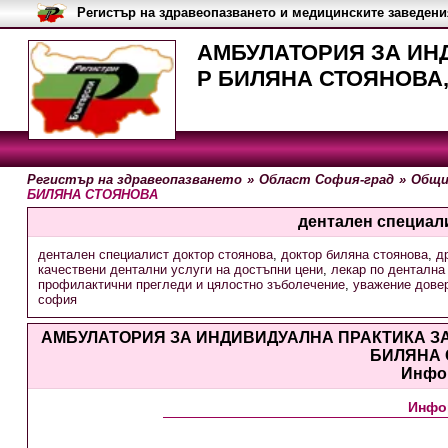
Регистър на здравеопазването и медицинските заведени
АМБУЛАТОРИЯ ЗА ИН
Р БИЛЯНА СТОЯНОВА,
Регистър на здравеопазването
»
Област София-град
»
Общи
БИЛЯНА СТОЯНОВА
дентален специал
дентален специалист доктор стоянова
,
доктор биляна стоянова
,
д
качествени дентални услуги на достъпни цени
,
лекар по дентална
профилактични прегледи и цялостно зъболечение
,
уважение довер
софия
АМБУЛАТОРИЯ ЗА ИНДИВИДУАЛНА ПРАКТИКА З
БИЛЯНА
Инфо
Инфо