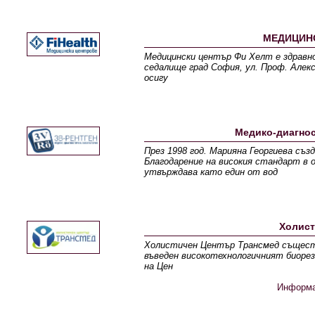
МЕДИЦИНС
Медицински център Фи Хелт е здравно
седалище град София, ул. Проф. Алекс
осигу
Медико-диагнос
През 1998 год. Марияна Георгиева съ
Благодарение на високия стандарт в
утвърждава като един от вод
Холист
Холистичен Център Трансмед съществу
въведен високотехнологичният биорез
на Цен
Информ