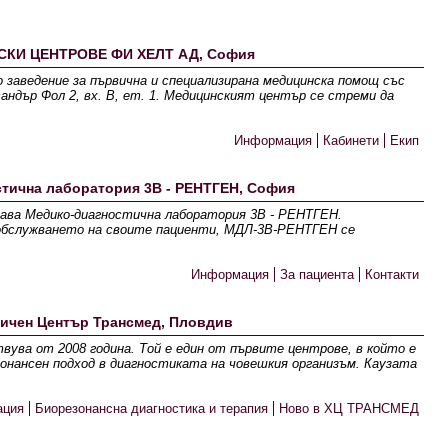
КИ ЦЕНТРОВЕ ФИ ХЕЛТ АД, София
 заведение за първична и специализирана медицинска помощ със
андър Фол 2, вх. В, ет. 1. Медицинският център се стреми да
Информация
Кабинети
Екип
тична лаборатория 3В - РЕНТГЕН, София
здава Медико-диагностична лаборатория 3В - РЕНТГЕН.
 обслужването на своите пациенти, МДЛ-3В-РЕНТГЕН се
Информация
За пациента
Контакти
ичен Център Трансмед, Пловдив
ва от 2008 година. Той е един от първите центрове, в който е
онансен подход в диагностиката на човешкия организъм. Каузата
ация
Биорезонансна диагностика и терапия
Ново в ХЦ ТРАНСМЕД