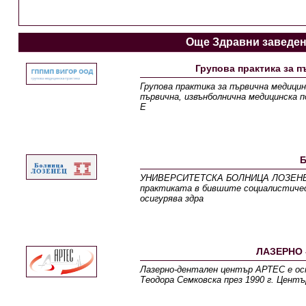
Още Здравни заведе
Групова практика за 
Групова практика за първична медицин
първична, извънболнична медицинска п
Е
УНИВЕРСИТЕТСКА БОЛНИЦА ЛОЗЕНЕЦ е 
практиката в бившите социалистичес
осигурява здра
ЛАЗЕРНО 
Лазерно-дентален център АРТЕС е осно
Теодора Семковска през 1990 г. Цент