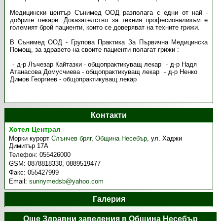
Медицински център Сънимед ООД разполага с едни от най -
добрите лекари. Доказателство за техния професионализъм е
големият брой пациенти, които се доверяват на техните грижи.
В Сънимед ООД - Групова Практика За Първична Медицинска
Помощ, за здравето на своите пациенти полагат грижи :
д-р Лъчезар Кайтазки - общопрактикуващ лекар
д-р Надя
Атанасова Домусчиева - общопрактикуващ лекар
д-р Ненко
Димов Георгиев - общопрактикуващ лекар
Контакти
Хотел Централ
Морки курорт
Слънчев бряг
,
Община Несебър
,
ул. Хаджи
Димитър 17А
Телефон:
055426000
GSM:
0878818330, 0889519477
Факс:
055427999
Email:
sunnymedsb@yahoo.com
Галерия
Още Здравни заведения в Община Несебър