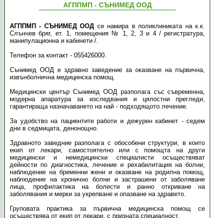
АГППMП - СЪНИМЕД ООД
АГППМП - СЪНИМЕД ООД
се намира в поликлиниката на к.к.
Слънчев бряг, ет. 1, помещения № 1, 2, 3 и 4 / регистратура,
манипулационна и кабинети /.
Телефон за контакт - 055426000.
Сънимед ООД е здравно заведение за оказване на първична,
извънболнична медицинска помощ.
Медицински център Сънимед ООД разполага със съвременна,
модерна апаратура за изследвания и цялостни прегледи,
гарантираща назначаването на най - подходящото лечение.
За удобство на пациентите работи и дежурен кабинет - седем
дни в седмицата, денонощно.
Здравното заведние разполага с обособени структури, в които
екип от лекари, самостоятелно или с помощта на други
медицински и немедицински специалисти осъществяват
дейности по диагностика, лечение и рехабилитация на болни,
наблюдение на бременни жени и оказване на родилна помощ,
наблюдение на хронично болни и застрашени от заболяване
лица, профилактика на болести и ранно откриване на
заболявания и мерки за укрепване и опазване на здравето.
Груповата практика за първична медицинска помощ се
осъществява от екип от лекари, с призната специалност.