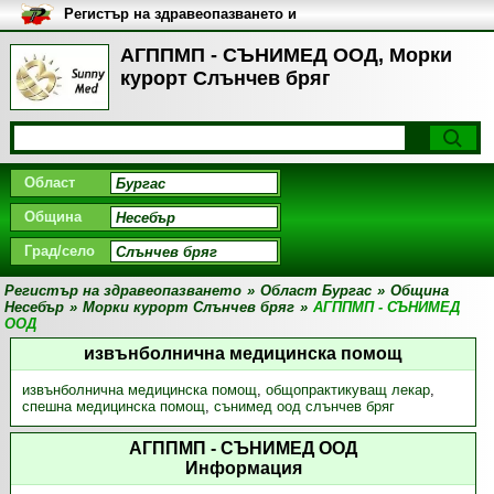
Регистър на здравеопазването и
медицинските заведения в
България
АГППMП - СЪНИМЕД ООД, Морки
курорт Слънчев бряг
Област
Община
Град/село
Регистър на здравеопазването
»
Област Бургас
»
Община
Несебър
»
Морки курорт Слънчев бряг
»
АГППMП - СЪНИМЕД
ООД
извънболнична медицинска помощ
извънболнична медицинска помощ
,
общопрактикуващ лекар
,
спешна медицинска помощ
,
сънимед оод слънчев бряг
АГППMП - СЪНИМЕД ООД
Информация